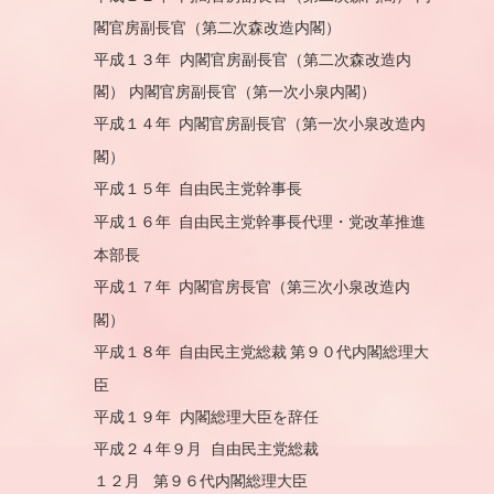
閣官房副長官（第二次森改造内閣）
平成１３年 内閣官房副長官（第二次森改造内
閣） 内閣官房副長官（第一次小泉内閣）
平成１４年
内閣官房副長官（第一次小泉改造内
閣）
平成１５年
自由民主党幹事長
平成１６年
自由民主党幹事長代理
・
党改革推進
本部長
平成１７年
内閣官房長官（第三次小泉改造内
閣）
平成１８年
自由民主党総裁
第９０代内閣総理大
臣
平成１９年
内閣総理大臣を辞任
平成２４年９月 自由民主党総裁
１２月 第９６代内閣総理大臣