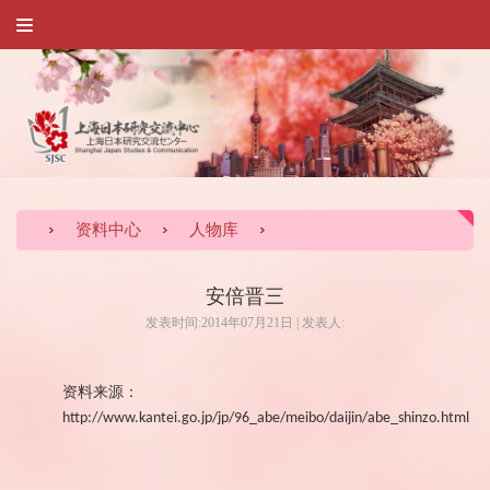
资料中心
人物库
安倍晋三
发表时间:2014年07月21日 | 发表人:
资料来源：
http://www.kantei.go.jp/jp/96_abe/meibo/daijin/abe_shinzo.html