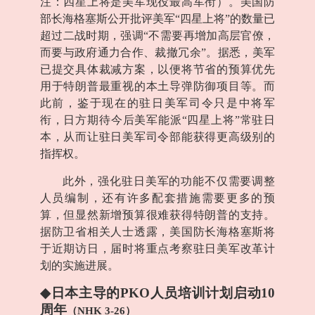
注：四星上将是美军现役最高军衔）。美国防
部长海格塞斯公开批评美军“四星上将”的数量已
超过二战时期，强调“不需要再增加高层官僚，
而要与政府通力合作、裁撤冗余”。据悉，美军
已提交具体裁减方案，以便将节省的预算优先
用于特朗普最重视的本土导弹防御项目等。而
此前，鉴于现在的驻日美军司令只是中将军
衔，日方期待今后美军能派“四星上将”常驻日
本，从而让驻日美军司令部能获得更高级别的
指挥权。
此外，强化驻日美军的功能不仅需要调整
人员编制，还有许多配套措施需要更多的预
算，但显然新增预算很难获得特朗普的支持。
据防卫省相关人士透露，美国防长海格塞斯将
于近期访日，届时将重点考察驻日美军改革计
划的实施进展。
◆
日本主导的
PKO
人员培训计划启动
10
周年
（
NHK 3-26
）