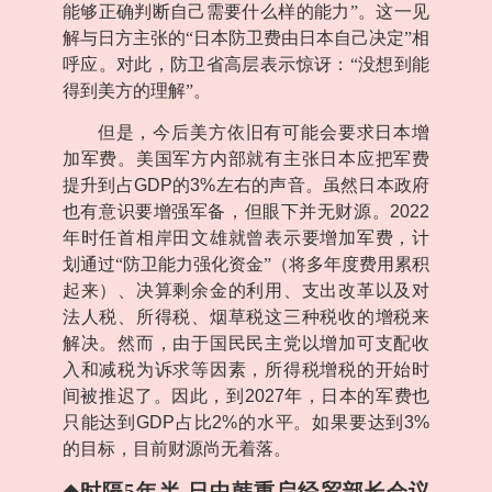
能够正确判断自己需要什么样的能力”。这一见
解与日方主张的“日本防卫费由日本自己决定”相
呼应。对此，防卫省高层表示惊讶：“没想到能
得到美方的理解”。
但是，今后美方依旧有可能会要求日本增
加军费。美国军方内部就有主张日本应把军费
提升到占
GDP
的
3%
左右的声音。虽然日本政府
也有意识要增强军备，但眼下并无财源。
2022
年时任首相岸田文雄就曾表示要增加军费，计
划通过“防卫能力强化资金”（将多年度费用累积
起来）、决算剩余金的利用、支出改革以及对
法人税、所得税、烟草税这三种税收的增税来
解决。然而，由于国民民主党以增加可支配收
入和减税为诉求等因素，所得税增税的开始时
间被推迟了。因此，到
2027
年，日本的军费也
只能达到
GDP
占比
2%
的水平。如果要达到
3%
的目标，目前财源尚无着落。
◆
时隔
5
年半 日中韩重启经贸部长会议