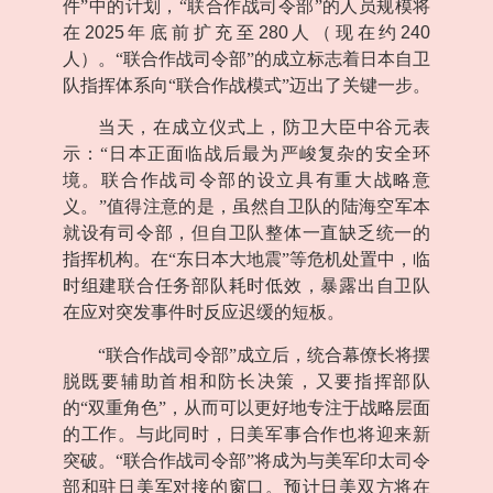
件”中的计划，“联合作战司令部”的人员规模将
在
2025
年底前扩充至
280
人（现在约
240
人）。“联合作战司令部”的成立标志着日本自卫
队指挥体系向“联合作战模式”迈出了关键一步。
当天，在成立仪式上，防卫大臣中谷元表
示：“日本正面临战后最为严峻复杂的安全环
境。联合作战司令部的设立具有重大战略意
义。”值得注意的是，虽然自卫队的陆海空军本
就设有司令部，但自卫队整体一直缺乏统一的
指挥机构。在“东日本大地震”等危机处置中，临
时组建联合任务部队耗时低效，暴露出自卫队
在应对突发事件时反应迟缓的短板。
“联合作战司令部”成立后，统合幕僚长将摆
脱既要辅助首相和防长决策，又要指挥部队
的“双重角色”，从而可以更好地专注于战略层面
的工作。与此同时，日美军事合作也将迎来新
突破。“联合作战司令部”将成为与美军印太司令
部和驻日美军对接的窗口。预计日美双方将在