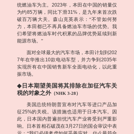
统燃油车为主。
2023
年，本田在中国的销量仅
为约
85
万辆，同比下滑
31%
，是九年来首次跌
破百万辆大关。森山克英表示：“不管如何努
力，本田都已不再具备燃油车市场的优势。我
们希望将燃油车时代积累的品牌优势延续到新
能源市场。”
面对全球最大的汽车市场，本田计划到
202
7
年在华推出
10
款电动车型，并力争到
2035
年
实现所有在中国销售新车全面电动化，以此重
振市场。
◆
日本期望美国将其排除在加征汽车关
税的对象之外
（
NHK 3-28
）
美国总统特朗普宣布对汽车等进口产品加
征
25%
的关税。该措施也适用于日本汽车。因
此，日本国内普遍担忧汽车产业将受到严重影
响。日本首相石破茂在
3
月
27
日的国会审议中表
示：“我们必须考虑如何妥善应对，什么最符合