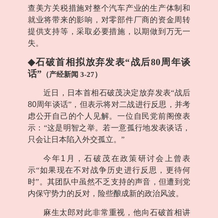
查美方关税措施对整个汽车产业的生产体制和
就业将带来的影响，对零部件厂商的资金周转
提供支持等，采取必要措施，以期做到万无一
失。
◆
石破首相拟放弃发表“战后
80
周年谈
话”
（产经新闻
3-27
）
近日，日本首相石破茂决定放弃发表“战后
80
周年谈话”，但表示将对二战进行反思，并考
虑公开自己的个人见解。一位自民党前阁僚表
示：“这是明智之举。若一意孤行地发表谈话，
只会让日本陷入外交孤立。”
今年
1
月，石破茂在政策研讨会上曾表
示“如果现在不对战争历史进行反思，更待何
时”。其团队中虽然不乏支持的声音，但遭到党
内保守势力的反对，险些酿成新的政治风波。
麻生太郎对此非常重视，他向石破首相讲