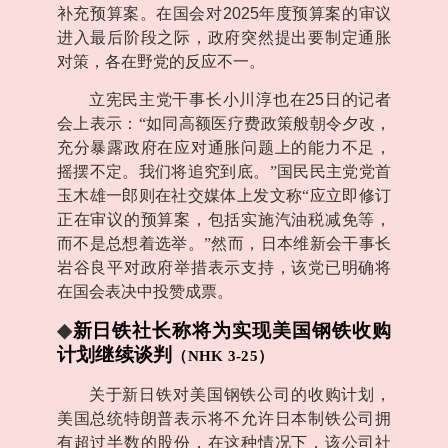
补充预算案。在国会对
2025
年度预算案的审议
进入最后阶段之际，政府突然提出要制定通胀
对策，各在野党的反应不一。
立宪民主党干事长小川淳也在
25
日的记者
会上表示：“如同高额医疗费政策般朝令夕改，
充分暴露政府在应对通胀问题上的能力不足，
摇摆不定。我们将追究到底。”国民民主党党首
玉木雄一郎则在社交媒体上发文称“应立即修订
正在审议的预算案，包括实施汽油税减免等，
而不是总想着选举。”然而，日本维新会干事长
岩谷良平对政府举措表示支持，该党已明确将
在国会表决中投赞成票。
◆
新日铁社长称将为实现美国钢铁收购
计划继续谈判
（
NHK 3-25
）
关于新日铁对美国钢铁公司的收购计划，
美国总统特朗普表示将不允许日本制铁公司拥
有超过半数的股份，在这种情况下，该公司社