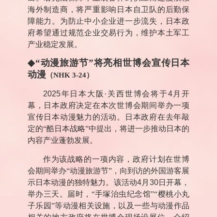
海外制造商，将严重影响日本自卫队的后勤保
障能力。为防止中小企业进一步流失，日本政
府希望通过规范企业交易行为，维护本土军工
产业稳定发展。
◆
“动漫旅游节”将亮相世博会宣传日本
动漫
（
NHK 3-24
）
2025
年日本大阪·关西世博会将于
4
月开
幕，日本政府决定在本次世博会期间举办一项
宣传日本动漫魅力的活动。日本政府在去年敲
定的“酷日本战略”中提出，将进一步推动日本的
内容产业蓬勃发展。
作为该战略的一项内容，政府计划在世博
会期间举办“动漫旅游节”，向到访的外国游客展
示日本动漫的独特魅力。该活动
4
月
30
日开幕，
举办三天。届时，“手塚治虫纪念馆”“樱桃小丸
子乐园”等动漫相关设施，以及一些与动漫作品