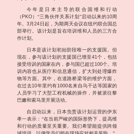
今年是日本主导的联合国维和行动
（
PKO
）“三角伙伴关系计划”启动以来的
10
周
年。
3
月
24
日起，为期两天会议在纽约联合国总
部举行。该计划是旨在培训维和人员的三方合
作计划。
日本是该计划初始阶段唯一的支援国。但
现在，参与该计划的支援国已增至
41
个，包括
接受培训的国家在内，参与国已超过
100
个。培
训内容也从医疗和信息通信，扩大到处理爆炸
物等方面。其中，在道路桥梁等的维护方面，
在过去
10
年里约有
1000
名来自乌干达等国家的
人员学习了大型工程机械的操作，并被派往黎
巴嫩和索马里开展活动。
自启动以来，日本负责该计划运营的伊东
孝一表示：“在当前严峻的国际形势下，提高维
和行动的质量至关重要。我们希望能提供跨领
域培训，以便学员们能在现场应对相关风险。”