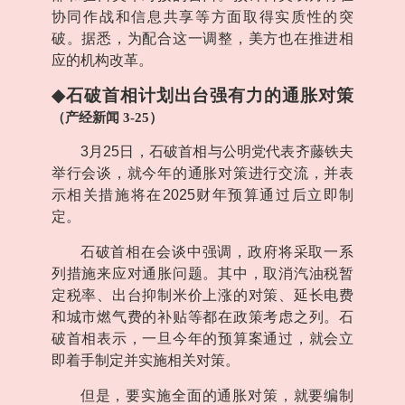
协同作战和信息共享等方面取得实质性的突
破。据悉，为配合这一调整，美方也在推进相
应的机构改革。
◆
石破首相计划出台强有力的通胀对策
（产经新闻
3-25
）
3
月
25
日，石破首相与公明党代表齐藤铁夫
举行会谈，就今年的通胀对策进行交流，并表
示相关措施将在
2025
财年预算通过后立即制
定。
石破首相在会谈中强调，政府将采取一系
列措施来应对通胀问题。其中，取消汽油税暂
定税率、出台抑制米价上涨的对策、延长电费
和城市燃气费的补贴等都在政策考虑之列。石
破首相表示，一旦今年的预算案通过，就会立
即着手制定并实施相关对策。
但是，要实施全面的通胀对策，就要编制