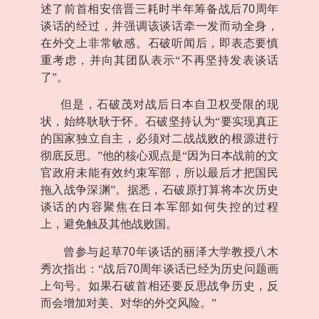
述了前首相安倍晋三耗时半年筹备战后
70
周年
谈话的经过，并强调该谈话牵一发而动全身，
在外交上非常敏感。石破听闻后，即表态要慎
重考虑，并向其团队表示“不再坚持发表谈话
了”。
但是，石破茂对战后日本自卫权受限的现
状，始终耿耿于怀。石破坚持认为“要实现真正
的国家独立自主，必须对二战战败的根源进行
彻底反思。”他的核心观点是“因为日本战前的文
官政府未能有效约束军部，所以最后才把国民
拖入战争深渊”。据悉，石破原打算将本次历史
谈话的内容聚焦在日本军部如何失控的过程
上，避免触及其他战败国。
曾参与起草
70
年谈话的丽泽大学教授八木
秀次指出：“战后
70
周年谈话已经为历史问题画
上句号。如果石破首相还要反思战争历史，反
而会增加对美、对华的外交风险。”