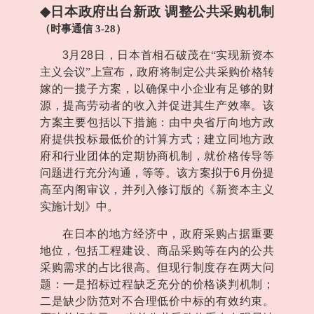
◆
日本政府出台新政 调整公共采购机制
（时事通信
3-28
）
3
月
28
日，日本首相石破茂在“实现新资本
主义会议”上宣布，政府将制定公共采购价格转
嫁的一揽子方案，以确保中小企业有足够的财
源，提高劳动者的收入并促进其生产效率。该
方案主要包括以下措施：由中央省厅向地方政
府提供投标最低价的计算方式；建立同地方政
府和行业团体的定期协商机制，就价格传导等
问题进行充分沟通，等等。该方案拟于
6
月份提
高至内阁审议，并列入修订版的《新资本主义
实施计划》中。
在日本的地方经济中，政府采购占据重要
地位，包括工程建设、商品采购等在内的公共
采购需求的占比很高。但现行制度存在两大问
题：一是招标过程缺乏充分的价格谈判机制；
二是缺少防范对不合理低价中标的有效约束。