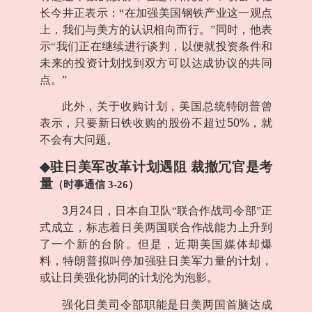
长今井正表示：“在加强美国钢铁产业这一观点
上，我们与美方的认识相向而行。”同时，他表
示“我们正在继续进行谈判，以便就投资条件和
未来的投资计划找到双方可以达成协议的共同
点。”
此外，关于收购计划，美国总统特朗普曾
表示，只要新日铁收购的股份不超过
50%
，就
不会有大问题。
◆
驻日美军改革计划遇阻 裁撤冗官是考
量
（时事通信
3-26
）
3
月
24
日，日本自卫队“联合作战司令部”正
式成立，标志着日美两国联合作战能力上升到
了一个新的台阶。但是，近期美国媒体却爆
料，特朗普拟叫停加强驻日美军力量的计划，
或让日美强化协同的计划沦为泡影。
强化日美司令部职能是日美两国首脑达成