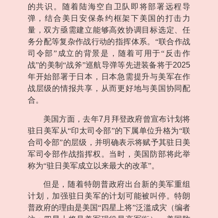
的共识。随着陆海空自卫队即将部署远程导
弹，结合美日安保条约框架下美国的打击力
量，双方亟需建立能够高效协调目标选定、任
务分配等复杂作战行动的指挥体系。“联合作战
司令部”成立的背景是，随着可用于“反击作
战”的美制“战斧”巡航导弹等先进装备将于
2025
年开始部署于日本，日本急需提升与美军在作
战层级的情报共享，从而更好地与美国协同配
合。
美国方面，去年
7
月拜登政府曾宣布计划将
驻日美军从“印太司令部”的下属单位升格为“联
合司令部”的层级，并明确表示将赋予其驻日美
军司令部作战指挥权。当时，美国防部将此举
称为“驻日美军成立以来最大的改革”。
但是，随着特朗普政府出台新的美军重组
计划，加强驻日美军的计划可能被叫停。特朗
普政府的理由是美国“四星上将”泛滥成灾（编者