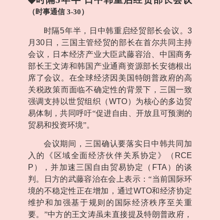
（时事通信
3-30
）
时隔
5
年半，日中韩重启经贸部长会议。
3
月
30
日，三国主管经贸的部长在首尔共同主持
会议，日本经济产业大臣武藤容治、中国商务
部长王文涛和韩国产业通商资源部长安德根出
席了会议。在全球经济因美国特朗普政府的高
关税政策而面临不确定性的背景下，三国一致
强调支持以世贸组织（
WTO
）为核心的多边贸
易体制，共同呼吁“促进自由、开放且可预测的
贸易和投资环境”。
会议期间，三国确认要落实日中韩共同加
入的《区域全面经济伙伴关系协定》（
RCE
P
），并加速三国自由贸易协定（
FTA
）的谈
判。日方的武藤容治在会上表示：“当前国际环
境的不稳定性正在增加，通过
WTO
和经济协定
维护和加强基于规则的国际经济秩序至关重
要。”中方的王文涛虽未直接提及特朗普政府，