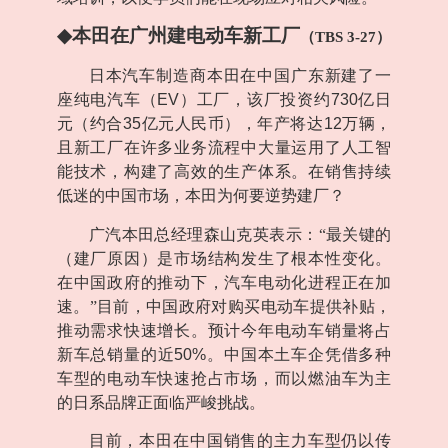
◆
本田在广州建电动车新工厂
（
TBS 3-27
）
日本汽车制造商本田在中国广东新建了一
座纯电汽车（
EV
）工厂，该厂投资约
730
亿日
元（约合
35
亿元人民币），年产将达
12
万辆，
且新工厂在许多业务流程中大量运用了人工智
能技术，构建了高效的生产体系。在销售持续
低迷的中国市场，本田为何要逆势建厂？
广汽本田总经理森山克英表示：“最关键的
（建厂原因）是市场结构发生了根本性变化。
在中国政府的推动下，汽车电动化进程正在加
速。”目前，中国政府对购买电动车提供补贴，
推动需求快速增长。预计今年电动车销量将占
新车总销量的近
50%
。中国本土车企凭借多种
车型的电动车快速抢占市场，而以燃油车为主
的日系品牌正面临严峻挑战。
目前，本田在中国销售的主力车型仍以传