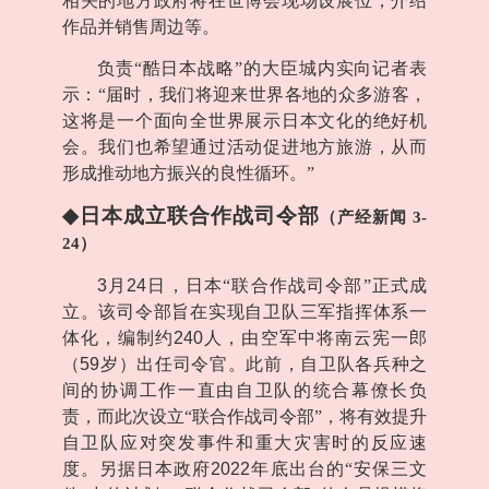
相关的地方政府将在世博会现场设展位，介绍
作品并销售周边等。
负责“酷日本战略”的大臣城内实向记者表
示：“届时，我们将迎来世界各地的众多游客，
这将是一个面向全世界展示日本文化的绝好机
会。我们也希望通过活动促进地方旅游，从而
形成推动地方振兴的良性循环。”
◆
日本成立联合作战司令部
（产经新闻
3-
24
）
3
月
24
日，日本“联合作战司令部”正式成
立。该司令部旨在实现自卫队三军指挥体系一
体化，编制约
240
人，由空军中将南云宪一郎
（
59
岁）出任司令官。此前，自卫队各兵种之
间的协调工作一直由自卫队的统合幕僚长负
责，而此次设立“联合作战司令部”，将有效提升
自卫队应对突发事件和重大灾害时的反应速
度。另据日本政府
2022
年底出台的“安保三文