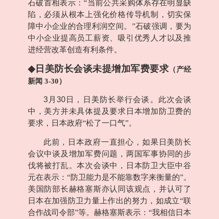
石破首相表示：“当前公共采购体系存在明显缺
陷，必须从根本上强化价格传导机制，切实保
障中小企业的合理利润空间。”石破强调，要为
中小企业提高员工薪资、吸引优秀人才以及推
进经营改革创造有利条件。
◆
日美防长会谈未提增加军费要求
（产经
新闻
3-30
）
3
月
30
日，日美防长举行会谈。此次会谈
中，美方并未具体提及要求日本增加防卫费的
要求，日本政府“松了一口气”。
此前，日本政府一直担心，如果日美防长
会议中谈及增加军费问题，两国军事协同的步
伐将被打乱。本次会谈中，日本防卫大臣中谷
元在表示：“防卫能力是不能靠数字来衡量的”。
美国防部长赫格塞斯亦认同该观点，并认可了
日本在加强防卫力量上作出的努力，如成立“联
合作战司令部”等。赫格塞斯表示：“我相信日本