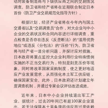
动对装备制造商与下级供应商之间的交易情况
调查。防卫省和经产省将在近期联合制定日本
首份《防卫产业交易规范化指导方针》。
根据计划，经济产业省将在今年内与国土
交通省以及“交易调查员”合作，对大企业与中小
企业的交易状况和合同内容进行详细调查，重
点检查是否存在违反《反垄断法》的“滥用优势
地位”或违反《分包法》的“压价”行为。防卫省
将与经产省一道分析问题，并探讨应对措施。
日本政府将重点监控大企业利用行业特殊惯例
实施的不正当交易行为，特别是刻意压价等现
象。同时将改革国家采购制度，使之更好地适
应产业发展需求，从而强化本土军工供应链，
确保国家安全。此外，日本政府还计划建立年
度调查机制，并通过专家会议评估改进成效。
近年来，日本中小企业持续退出军工产
业。据统计，过去
20
年间已有超
100
家企业退
出。若无法保障本土装备弹药供应而过度依赖