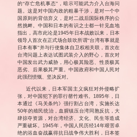
的“存亡危机事态”，暗示可能武力介入台海问
题。这是对中国内政的粗暴干涉，是对一个中
国原则的背信弃义，是对二战后国际秩序的公
然挑衅。中国和日本的有识之士都一针见血地
指出，高市此论是
1945
年日本战败以来，日本
领导人首次在正式场合鼓吹所谓“台湾有事就是
日本有事”并与行使集体自卫权相关联，首次在
台湾问题上表达试图武装介入的野心，首次对
中国发出武力威胁，用心极其险恶、性质极其
恶劣、后果极其严重。中国政府和中国人民对
此强烈愤慨、坚决反对。
近代以来，日本军国主义疯狂对外侵略扩
张，对中国犯下的罪行罄竹难书。
1895
年，日
本通过《马关条约》强行割占台湾，实施长达
50
年的殖民统治，血腥镇压台湾同胞反抗，大
肆掠夺资源，对台湾经济、文化、民生等造成
严重破坏。
1945
年，中国人民历经
14
年艰苦卓
绝的浴血奋战赢得抗日战争伟大胜利，日本签