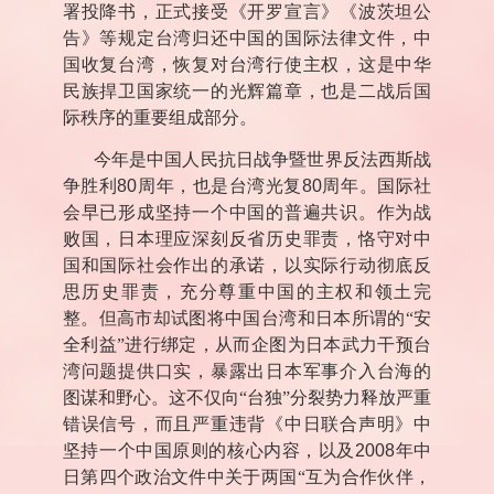
署投降书，正式接受《开罗宣言》《波茨坦公
告》等规定台湾归还中国的国际法律文件，中
国收复台湾，恢复对台湾行使主权，这是中华
民族捍卫国家统一的光辉篇章，也是二战后国
际秩序的重要组成部分。
今年是中国人民抗日战争暨世界反法西斯战
争胜利
80
周年，也是台湾光复
80
周年。国际社
会早已形成坚持一个中国的普遍共识。作为战
败国，日本理应深刻反省历史罪责，恪守对中
国和国际社会作出的承诺，以实际行动彻底反
思历史罪责，充分尊重中国的主权和领土完
整。但高市却试图将中国台湾和日本所谓的“安
全利益”进行绑定，从而企图为日本武力干预台
湾问题提供口实，暴露出日本军事介入台海的
图谋和野心。这不仅向“台独”分裂势力释放严重
错误信号，而且严重违背《中日联合声明》中
坚持一个中国原则的核心内容，以及
2008
年中
日第四个政治文件中关于两国“互为合作伙伴，