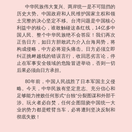
中华民族伟大复兴、两岸统一是不可阻挡的
历史大势。中国政府和人民维护国家主权和领
土完整的决心坚定不移。台湾问题是中国核心
利益中的核心，谁敢触碰这条红线，
14
亿多中
国人民、整个中华民族绝不会答应！我们再次
正告日方，如日方胆敢武力介入台海局势，将
构成侵略，中方必将迎头痛击。日方必须立即
纠正挑衅越线的错误言行，收回恶劣言论，停
止在军事安全领域的危险冒进举动，否则一切
后果必须由日方承担。
80
年前，中国人民战胜了日本军国主义侵
略。今天，中华民族有坚定意志、充分信心和
足够能力挫败任何形式“台独”分裂图谋和外部干
涉。玩火者必自焚，任何企图阻挠中国统一大
业的势力都是螳臂当车，必将遭到坚决反制和
彻底失败！