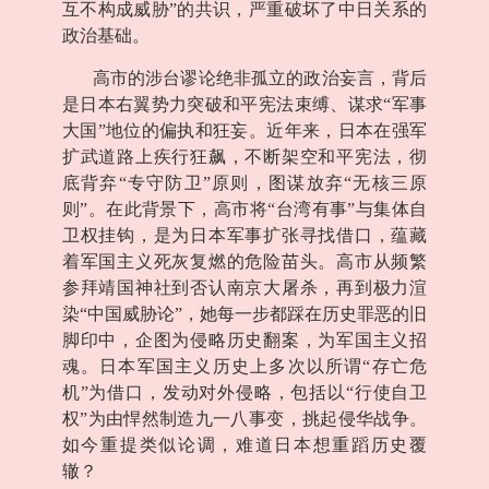
互不构成威胁”的共识，严重破坏了中日关系的
政治基础。
高市的涉台谬论绝非孤立的政治妄言，背后
是日本右翼势力突破和平宪法束缚、谋求“军事
大国”地位的偏执和狂妄。近年来，日本在强军
扩武道路上疾行狂飙，不断架空和平宪法，彻
底背弃“专守防卫”原则，图谋放弃“无核三原
则”。在此背景下，高市将“台湾有事”与集体自
卫权挂钩，是为日本军事扩张寻找借口，蕴藏
着军国主义死灰复燃的危险苗头。高市从频繁
参拜靖国神社到否认南京大屠杀，再到极力渲
染“中国威胁论”，她每一步都踩在历史罪恶的旧
脚印中，企图为侵略历史翻案，为军国主义招
魂。日本军国主义历史上多次以所谓“存亡危
机”为借口，发动对外侵略，包括以“行使自卫
权”为由悍然制造九一八事变，挑起侵华战争。
如今重提类似论调，难道日本想重蹈历史覆
辙？